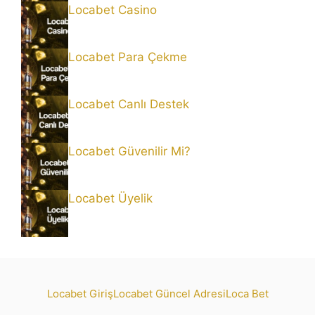
r
Locabet Casino
Locabet Para Çekme
Locabet Canlı Destek
Locabet Güvenilir Mi?
Locabet Üyelik
Locabet Giriş
Locabet Güncel Adresi
Loca Bet