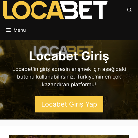
İçeriğe
atla
Menu
Locabet Giriş
Locabet'in giriş adresin erişmek için aşağıdaki
butonu kullanabilirsiniz. Türkiye'nin en çok
kazandıran platformu!
Locabet Giriş Yap