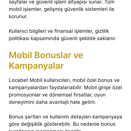
sayfalar ve güvenli işlem altyapısı sunar. Tüm
mobil işlemler, gelişmiş güvenlik sistemleri ile
korunur.
Kullanıcı bilgileri ve finansal işlemler, gizlilik
politikası kapsamında güvenli şekilde saklanır.
Mobil Bonuslar ve
Kampanyalar
Locabet Mobil kullanıcıları, mobil özel bonus ve
kampanyalardan faydalanabilir. Mobil girişe özel
promosyonlar ve dönemsel fırsatlar, oyun
deneyimini daha avantajlı hale getirir.
Bonus şartları ve kullanım detayları kampanyaya
göre değişiklik gösterebilir. Bu nedenle bonus